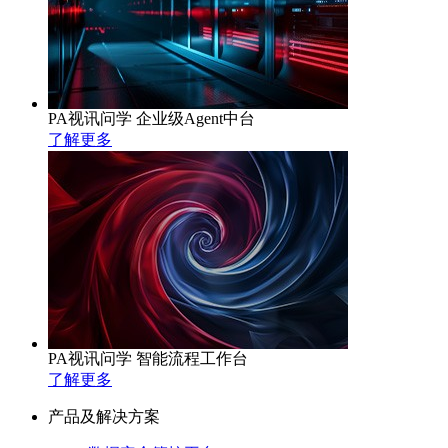
PA视讯问学 企业级Agent中台
了解更多
PA视讯问学 智能流程工作台
了解更多
产品及解决方案