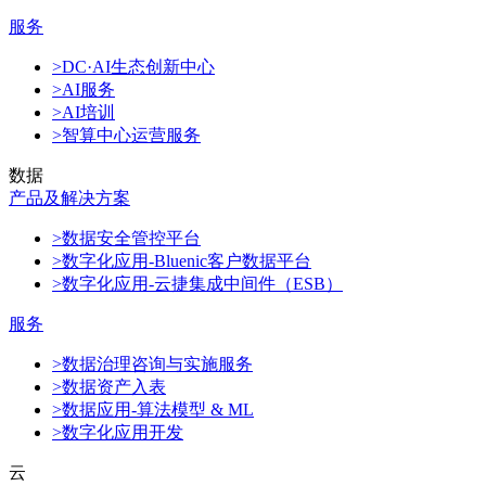
服务
>DC·AI生态创新中心
>AI服务
>AI培训
>智算中心运营服务
数据
产品及解决方案
>数据安全管控平台
>数字化应用-Bluenic客户数据平台
>数字化应用-云捷集成中间件（ESB）
服务
>数据治理咨询与实施服务
>数据资产入表
>数据应用-算法模型 & ML
>数字化应用开发
云