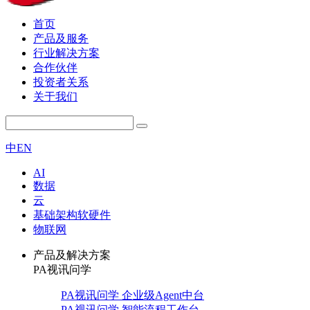
首页
产品及服务
行业解决方案
合作伙伴
投资者关系
关于我们
中
EN
AI
数据
云
基础架构软硬件
物联网
产品及解决方案
PA视讯问学
PA视讯问学 企业级Agent中台
PA视讯问学 智能流程工作台