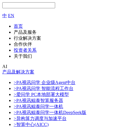
中
EN
首页
产品及服务
行业解决方案
合作伙伴
投资者关系
关于我们
AI
产品及解决方案
>PA视讯问学 企业级Agent中台
>PA视讯问学 智能流程工作台
>爱问学 PC本地部署大模型
>PA视讯鲲泰智算服务器
>PA视讯鲲泰问学一体机
>PA视讯鲲泰问学一体机DeepSeek版
>异构算力调度与加速平台
>智算中心(AICC)